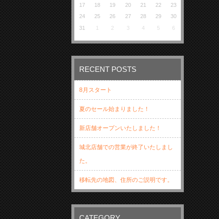
17
18
19
20
21
22
23
24
25
26
27
28
29
30
31
1
2
3
4
5
6
RECENT POSTS
8月スタート
夏のセール始まりました！
新店舗オープンいたしました！
城北店舗での営業が終了いたしまし
た。
移転先の地図、住所のご説明です。
CATEGORY