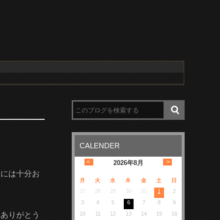
CALENDER
<
>
2026
年
8月
症には十分お
月
火
水
木
金
土
日
27
28
29
30
31
1
2
3
4
5
6
7
8
9
にありがとう
10
11
12
13
14
15
16