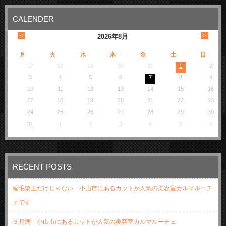
CALENDER
<
>
2026
年
8月
月
火
水
木
金
土
日
27
28
29
30
31
1
2
3
4
5
6
7
8
9
10
11
12
13
14
15
16
17
18
19
20
21
22
23
24
25
26
27
28
29
30
31
1
2
3
4
5
6
RECENT POSTS
縮毛矯正だけじゃない 小山市にあるカットが人気の美容室カルマルーチ
ェです
５月病 小山市にあるカットが人気の美容室カルマルーチェ