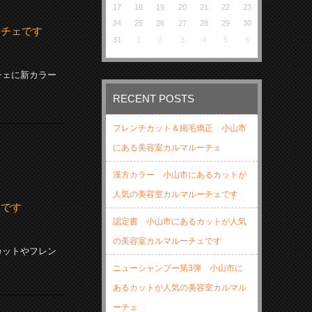
17
18
19
20
21
22
23
24
25
26
27
28
29
30
ーチェです
31
1
2
3
4
5
6
チェに新カラー
RECENT POSTS
フレンチカット＆縮毛矯正 小山市
にある美容室カルマルーチェ
漢方カラー 小山市にあるカットが
人気の美容室カルマルーチェです
ェです
認定書 小山市にあるカットが人気
の美容室カルマルーチェです
カットやフレン
ニューシャンプー第3弾 小山市に
あるカットが人気の美容室カルマル
ーチェ