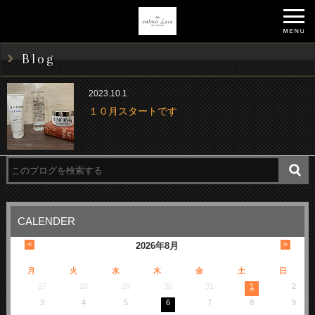
Blog
2023.10.1
１０月スタートです
CALENDER
<
>
2026
年
8月
月
火
水
木
金
土
日
27
28
29
30
31
1
2
3
4
5
6
7
8
9