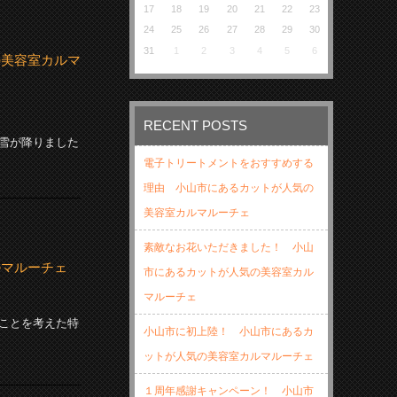
17
18
19
20
21
22
23
24
25
26
27
28
29
30
31
1
2
3
4
5
6
の美容室カルマ
RECENT POSTS
雪が降りました
電子トリートメントをおすすめする
理由 小山市にあるカットが人気の
美容室カルマルーチェ
素敵なお花いただきました！ 小山
ルマルーチェ
市にあるカットが人気の美容室カル
マルーチェ
ことを考えた特
小山市に初上陸！ 小山市にあるカ
ットが人気の美容室カルマルーチェ
１周年感謝キャンペーン！ 小山市