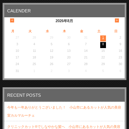
CALENDER
<
>
2026
年
8月
月
火
水
木
金
土
日
27
28
29
30
31
1
2
3
4
5
6
7
8
9
10
11
12
13
14
15
16
17
18
19
20
21
22
23
24
25
26
27
28
29
30
31
1
2
3
4
5
6
RECENT POSTS
今年も一年ありがとうございました！ 小山市にあるカットが人気の美容
室カルマルーチェ
クリニックカット®でしなやかな髪へ 小山市にあるカットが人気の美容