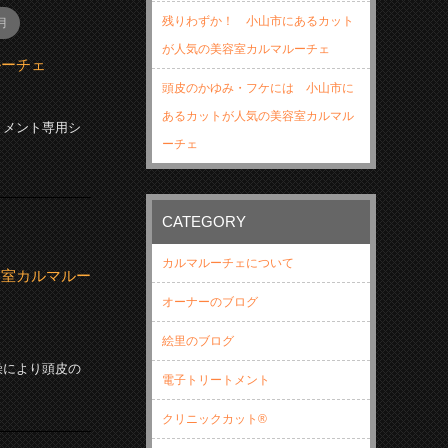
残りわずか！ 小山市にあるカット
月
が人気の美容室カルマルーチェ
ルーチェ
頭皮のかゆみ・フケには 小山市に
あるカットが人気の美容室カルマル
トメント専用シ
ーチェ
CATEGORY
カルマルーチェについて
容室カルマルー
オーナーのブログ
絵里のブログ
燥により頭皮の
電子トリートメント
クリニックカット®