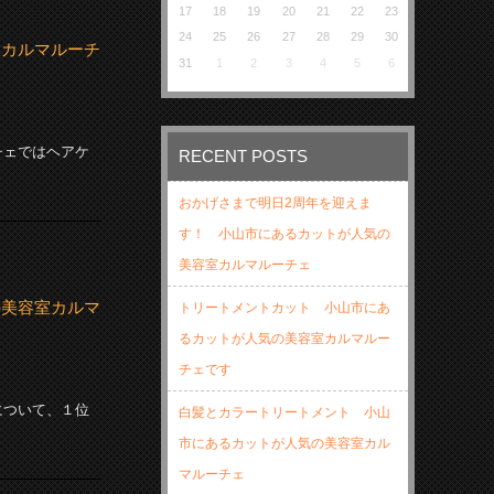
17
18
19
20
21
22
23
24
25
26
27
28
29
30
室カルマルーチ
31
1
2
3
4
5
6
チェではヘアケ
RECENT POSTS
おかげさまで明日2周年を迎えま
す！ 小山市にあるカットが人気の
美容室カルマルーチェ
の美容室カルマ
トリートメントカット 小山市にあ
るカットが人気の美容室カルマルー
チェです
について、１位
白髪とカラートリートメント 小山
市にあるカットが人気の美容室カル
マルーチェ