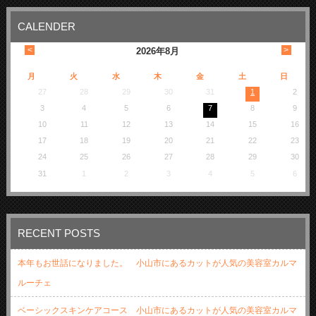
CALENDER
<
>
2026
年
8月
月
火
水
木
金
土
日
27
28
29
30
31
1
2
3
4
5
6
7
8
9
10
11
12
13
14
15
16
17
18
19
20
21
22
23
24
25
26
27
28
29
30
31
1
2
3
4
5
6
RECENT POSTS
本年もお世話になりました。 小山市にあるカットが人気の美容室カルマ
ルーチェ
ベーシックスキンケアコース 小山市にあるカットが人気の美容室カルマ