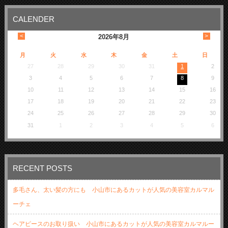
CALENDER
<
>
2026
年
8月
月
火
水
木
金
土
日
27
28
29
30
31
1
2
3
4
5
6
7
8
9
10
11
12
13
14
15
16
17
18
19
20
21
22
23
24
25
26
27
28
29
30
31
1
2
3
4
5
6
RECENT POSTS
多毛さん、太い髪の方にも 小山市にあるカットが人気の美容室カルマル
ーチェ
ヘアピースのお取り扱い 小山市にあるカットが人気の美容室カルマルー