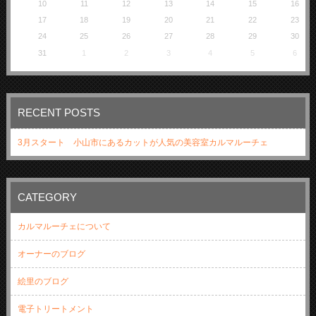
10
11
12
13
14
15
16
17
18
19
20
21
22
23
24
25
26
27
28
29
30
31
1
2
3
4
5
6
RECENT POSTS
3月スタート 小山市にあるカットが人気の美容室カルマルーチェ
CATEGORY
カルマルーチェについて
オーナーのブログ
絵里のブログ
電子トリートメント