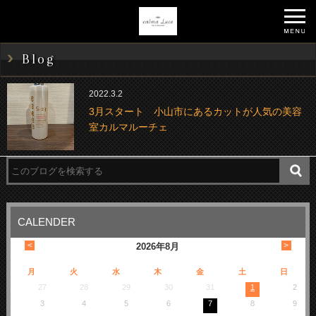
Blog
2022.3.2
3月スタート 小山市にあるカットが人気の美容
室カルマルーチェ
CALENDER
<
>
2026
年
8月
月
火
水
木
金
土
日
27
28
29
30
31
1
2
3
4
5
6
7
8
9