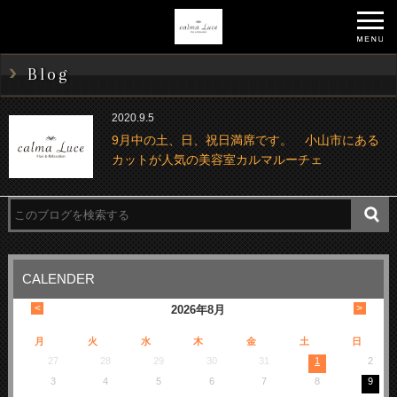
Blog
2020.9.5
9月中の土、日、祝日満席です。 小山市にある
カットが人気の美容室カルマルーチェ
CALENDER
<
>
2026
年
8月
月
火
水
木
金
土
日
27
28
29
30
31
1
2
3
4
5
6
7
8
9