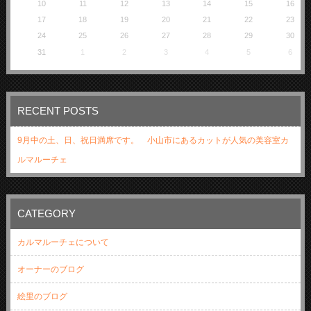
10
11
12
13
14
15
16
17
18
19
20
21
22
23
24
25
26
27
28
29
30
31
1
2
3
4
5
6
RECENT POSTS
9月中の土、日、祝日満席です。 小山市にあるカットが人気の美容室カ
ルマルーチェ
CATEGORY
カルマルーチェについて
オーナーのブログ
絵里のブログ