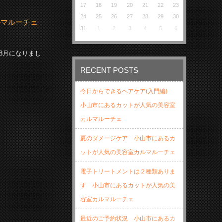
17
18
19
20
21
22
23
24
25
26
27
28
29
30
ルマルーチェ
31
1
2
3
4
5
6
8月になりまし
RECENT POSTS
今日からできるヘアケア(入門編)
小山市にあるカットが人気の美容室
カルマルーチェ
夏のダメージケア 小山市にあるカ
ットが人気の美容室カルマルーチェ
電子トリートメントは２種類ありま
す 小山市にあるカットが人気の美
容室カルマルーチェ
最近のご予約状況 小山市にあるカ