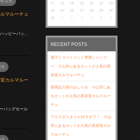
8年12月
17
18
19
20
21
22
23
24
25
26
27
28
29
30
カルマルーチェ
31
1
2
3
4
5
6
ッピーバッ...
RECENT POSTS
電子トリートメント専用シャンプ
ー 小山市にあるカットが人気の美
2月
容室カルマルーチェ
容室カルマルー
新商品入荷のおしらせ 小山市にあ
るカットが人気の美容室カルマルー
チェ
ーバッグセール
アルマダスタイル10％オフ！ 小山
市にあるカットが人気の美容室カル
マルーチェ